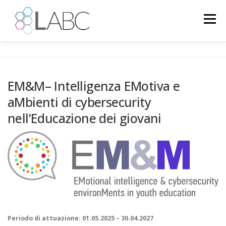
Passa
al
Menu
contenuto
HOME
NOTIZIE
PROGETTI EUROPEI
EM&M– Intelligenza EMotiva e
aMbienti di cybersecurity
PROGETTI CONCLUSI
PSICOLOGIA
GALLERY
nell’Educazione dei giovani
IT
LINGUA:
Periodo di attuazione: 01.05.2025 – 30.04.2027