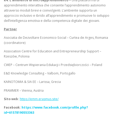
R4: L’ambiente di microapprendimento –
Una piattaforma di
apprendimento interattiva che consente l’apprendimento autonomo
attraverso moduli brevi e coinvolgenti. L’ambiente supporta un
approccio inclusivo e ibrido all’apprendimento e promuove lo sviluppo
dell’intelligenza emotiva e della competenza digitale dei giovani.
Partner
Asociatia de Dezvoltare Economico-Social – Curtea de Arges, Romania
(coordinatore)
Association Centre for Education and Entrepreneurship Support –
Rzeszów, Polonia
CWEP – Centrum Wspierania Edukacji i Przedsiębiorczości – Poland
E&D Knowledge Consulting – Valbom, Portogallo
KAINOTOMIA & SIA EE – Larissa, Grecia
PRAMMER – Vienna, Austria
Sito web:
https://emm.erasmus.site/
Facebook:
https://www.facebook.com/profile.php?
id=61578190553363